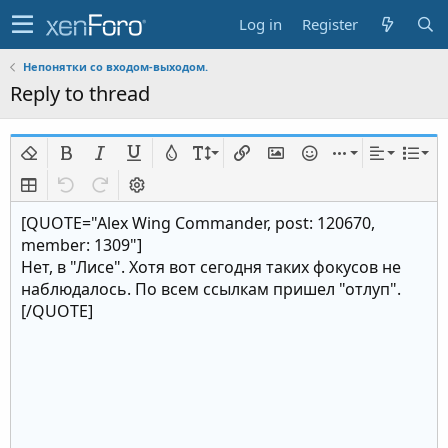
Log in
Register
Непонятки со входом-выходом.
Reply to thread
Remove formatting
Bold
Italic
Underline
Text color
Font size
Insert link
Insert image
Smilies
Insert
Alignmen
List
Insert table
Undo
Redo
Toggle BB code
[QUOTE="Alex Wing Commander, post: 120670,
member: 1309"]
Нет, в "Лисе". Хотя вот сегодня таких фокусов не
наблюдалось. По всем ссылкам пришел "отлуп".
[/QUOTE]