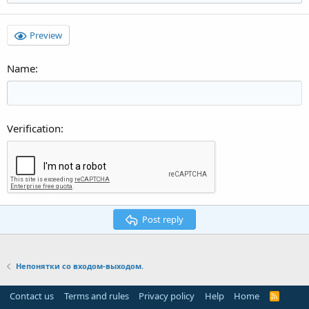
Preview
Name
Verification
Post reply
Непонятки со входом-выходом.
Contact us
Terms and rules
Privacy policy
Help
Home
R
S