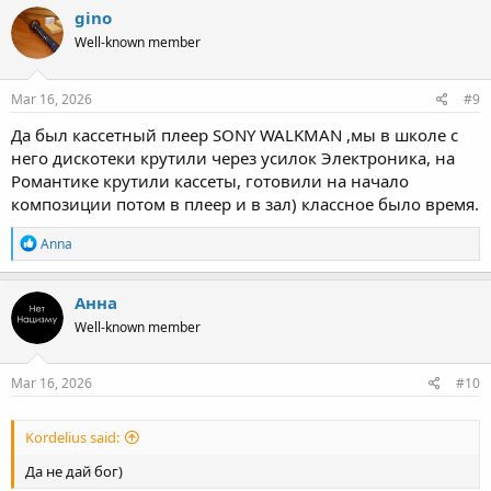
gino
Well-known member
Mar 16, 2026
#9
Да был кассетный плеер SONY WALKMAN ,мы в школе с
него дискотеки крутили через усилок Электроника, на
Романтике крутили кассеты, готовили на начало
композиции потом в плеер и в зал) классное было время.
R
Anna
e
a
c
Анна
t
Well-known member
i
o
n
s
Mar 16, 2026
#10
:
Kordelius said:
Да не дай бог)