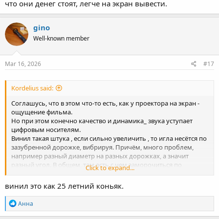
что они денег стоят, легче на экран вывести.
gino
Well-known member
Mar 16, 2026
#17
Kordelius said:
Соглашусь, что в этом что-то есть, как у проектора на экран -
ощущение фильма.
Но при этом конечно качество и динамика_ звука уступает
цифровым носителям.
Винил такая штука , если сильно увеличить , то игла несётся по
зазубренной дорожке, вибрируя. Причём, много проблем,
например разный диаметр на разных дорожках, а значит
разный угол. В общем, там есть с чем заморочиться по
Click to expand...
настройкам)
У меня был и ламповый усилитель, но продал, сложно с ним,
винил это как 25 летний коньяк.
нет столько времени сейчас.
Пожалуй, CD пока самое оптимальное, и есть что в руках
R
Анна
подержать, и качество. ЦАП есть хороший с апскейлом.
e
a