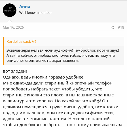
Хотел бы вот усилитель со стрелочками)
c
Анна
t
Как известно, слушать музыку со стрелочками - совершенно
Well-known member
i
другой кайф)
o
https://avcomfort.ru/news150879.html
n
s
Mar 16, 2026
#18
:
Kordelius said:
Эквалайзеры нельзя, если аудиофил) Темброблок портит звук)
А так то сейчас от любых кнопочек избавляются, потому что
они денег стоят, легче на экран вывести.
вот злодеи!
Однако, ведь кнопки гораздо удобнее.
Мне однажды дали старинный кнопочный телефон
попробовать набрать текст, чтобы убедить, что
старинные кнопки это плохо, а нынешние экранные
клавиатуры это хорошо. Но какой же это кайф! Он
целиком помещается в руке, очень удобно, все кнопки
под одним пальцем, они все ощущаются физически,
удобные отчётливые нажатия. Несколько нажатий,
чтобы одну буквы выбрать — но к этому привыкаешь за