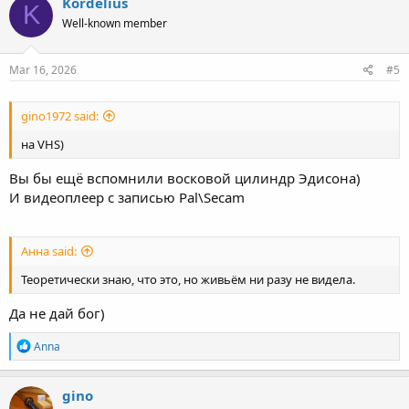
Kordelius
K
t
Well-known member
i
o
n
s
Mar 16, 2026
#5
:
gino1972 said:
на VHS)
Вы бы ещё вспомнили восковой цилиндр Эдисона)
И видеоплеер с записью Pal\Secam
Анна said:
Теоретически знаю, что это, но живьём ни разу не видела.
Да не дай бог)
R
Anna
e
a
c
gino
t