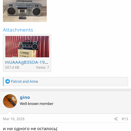
Attachments
mUAAAgB3SOA-1920.jpg
507.4 KB
Views: 7
R
Patriot
and
Anna
e
a
c
gino
t
Well-known member
i
o
n
s
Mar 16, 2026
#13
:
и ни одного не осталось(