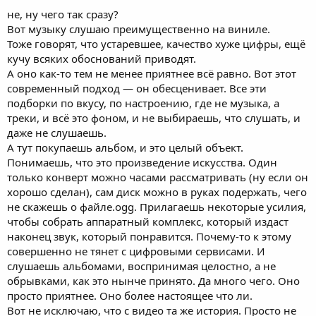
не, ну чего так сразу?
Вот музыку слушаю преимущественно на виниле.
Тоже говорят, что устаревшее, качество хуже цифры, ещё
кучу всяких обоснований приводят.
А оно как-то тем не менее приятнее всё равно. Вот этот
современный подход — он обесценивает. Все эти
подборки по вкусу, по настроению, где не музыка, а
треки, и всё это фоном, и не выбираешь, что слушать, и
даже не слушаешь.
А тут покупаешь альбом, и это целый объект.
Понимаешь, что это произведение искусства. Один
только конверт можно часами рассматривать (ну если он
хорошо сделан), сам диск можно в руках подержать, чего
не скажешь о файле.ogg. Прилагаешь некоторые усилия,
чтобы собрать аппаратный комплекс, который издаст
наконец звук, который понравится. Почему-то к этому
совершенно не тянет с цифровыми сервисами. И
слушаешь альбомами, воспринимая целостно, а не
обрывками, как это нынче принято. Да много чего. Оно
просто приятнее. Оно более настоящее что ли.
Вот не исключаю, что с видео та же история. Просто не