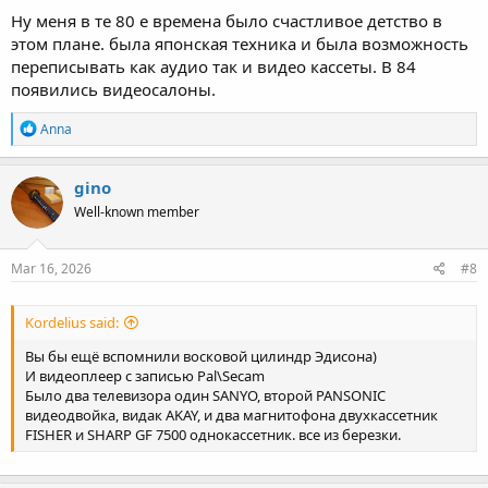
Ну меня в те 80 е времена было счастливое детство в
этом плане. была японская техника и была возможность
переписывать как аудио так и видео кассеты. В 84
появились видеосалоны.
R
Anna
e
a
c
gino
t
Well-known member
i
o
n
s
Mar 16, 2026
#8
:
Kordelius said:
Вы бы ещё вспомнили восковой цилиндр Эдисона)
И видеоплеер с записью Pal\Secam
Было два телевизора один SANYO, второй PANSONIC
видеодвойка, видак AKAY, и два магнитофона двухкассетник
FISHER и SHARP GF 7500 однокассетник. все из березки.