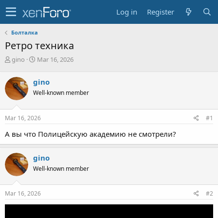
Log in
Register
Болталка
Ретро техника
T
S
gino
Mar 16, 2026
h
t
r
a
gino
e
r
Well-known member
a
t
d
d
s
a
Mar 16, 2026
#1
t
t
a
e
А вы что Полицейскую академию не смотрели?
r
t
e
gino
r
Well-known member
Mar 16, 2026
#2