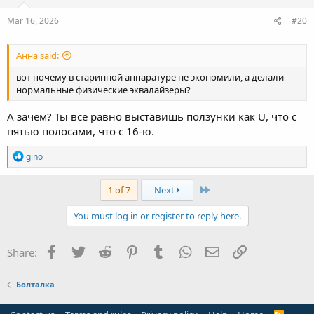
n
s
Mar 16, 2026
#20
:
Анна said:
вот почему в старинной аппаратуре не экономили, а делали
нормальные физические эквалайзеры?
А зачем? Ты все равно выставишь ползунки как U, что с
пятью полосами, что с 16-ю.
R
gino
e
a
c
Last
1 of 7
Next
t
i
You must log in or register to reply here.
o
n
s
Facebook
Twitter
Reddit
Pinterest
Tumblr
WhatsApp
Email
Link
Share:
:
Болталка