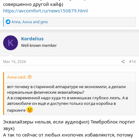
совершенно другой кайф)
https://avcomfort.ru/news150879.html
R
Anna
,
Анна
and
gino
e
a
c
Kordelius
K
t
Well-known member
i
o
n
s
Mar 16, 2026
#16
:
Анна said:
вот почему в старинной аппаратуре не экономили, а делали
нормальные физические эквалайзеры?
А в современной надо куда-то в менюшках глубоко лезть. А в
автомобиле он ещё и доступен только когда коробка в
паркинге
Эквалайзеры нельзя, если аудиофил) Темброблок портит
звук)
А так то сейчас от любых кнопочек избавляются, потому