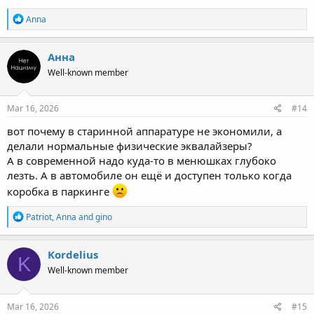
R
Anna
e
a
c
Анна
t
Well-known member
i
o
n
s
Mar 16, 2026
#14
:
вот почему в старинной аппаратуре не экономили, а
делали нормальные физические эквалайзеры?
А в современной надо куда-то в менюшках глубоко
лезть. А в автомобиле он ещё и доступен только когда
коробка в паркинге
R
Patriot
,
Anna
and
gino
e
a
c
Kordelius
K
t
Well-known member
i
o
n
s
Mar 16, 2026
#15