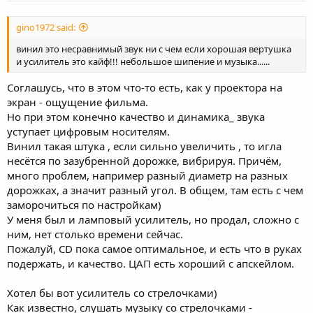
:
gino1972 said:
винил это несравнимый звук ни с чем если хорошая вертушка
и усилитель это кайф!!! небольшое шипение и музыка......
Соглашусь, что в этом что-то есть, как у проектора на
экран - ощущение фильма.
Но при этом конечно качество и динамика_ звука
уступает цифровым носителям.
Винил такая штука , если сильно увеличить , то игла
несётся по зазубренной дорожке, вибрируя. Причём,
много проблем, например разный диаметр на разных
дорожках, а значит разный угол. В общем, там есть с чем
заморочиться по настройкам)
У меня был и ламповый усилитель, но продал, сложно с
ним, нет столько времени сейчас.
Пожалуй, CD пока самое оптимальное, и есть что в руках
подержать, и качество. ЦАП есть хороший с апскейлом.
Хотел бы вот усилитель со стрелочками)
Как известно, слушать музыку со стрелочками -