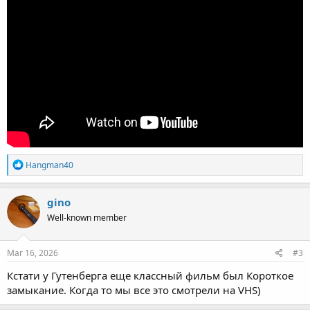
R
Hangman40
e
a
c
gino
t
Well-known member
i
o
n
s
Mar 16, 2026
#3
:
Кстати у Гутенберга еще классный фильм был Короткое
замыкание. Когда то мы все это смотрели на VHS)