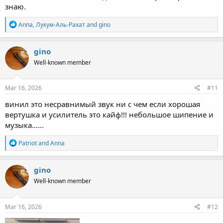
знаю.
R
Anna
,
Лукум-Аль-Рахат
and
gino
e
a
c
gino
t
Well-known member
i
o
n
s
Mar 16, 2026
#11
:
винил это несравнимый звук ни с чем если хорошая
вертушка и усилитель это кайф!!! небольшое шипение и
музыка......
R
Patriot
and
Anna
e
a
c
gino
t
Well-known member
i
o
n
s
Mar 16, 2026
#12
: