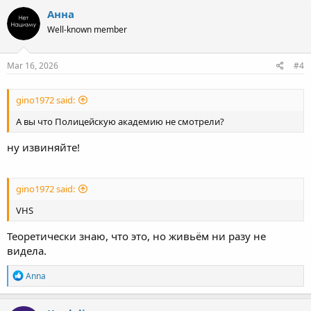
Анна
Well-known member
Mar 16, 2026
#4
gino1972 said:
А вы что Полицейскую академию не смотрели?
ну извиняйте!
gino1972 said:
VHS
Теоретически знаю, что это, но живьём ни разу не
видела.
R
Anna
e
a
c