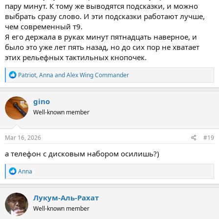
пару минут. К тому же выводятся подсказки, и можно
выбрать сразу слово. И эти подсказки работают лучше,
чем современный т9.
Я его держала в руках минут пятнадцать наверное, и
было это уже лет пять назад, но до сих пор не хватает
этих рельефных тактильных кнопочек.
R
Patriot
,
Anna
and
Alex Wing Commander
e
a
c
gino
t
Well-known member
i
o
n
s
Mar 16, 2026
#19
:
а телефон с дисковым набором осилишь?)
R
Anna
e
a
c
Лукум-Аль-Рахат
t
Well-known member
i
o