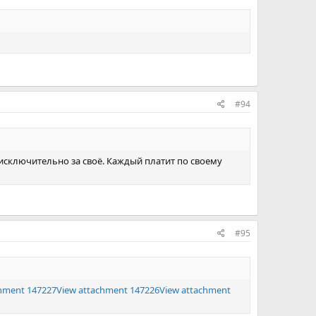
#94
 исключительно за своё. Каждый платит по своему
#95
chment 147227
View attachment 147226
View attachment