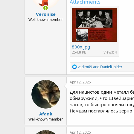
Attachments
Veronise
Well-known member
800x.jpg
254.8 KB
Views: 4
R
vadim69
and
DanielHolder
e
a
c
Apr 12, 2025
t
i
Для нацистов один металл б
o
обнаружили, что Швейцария 
n
часов, то быстро поняли от
s
:
Немцам поставлялось зерно и
Afank
Well-known member
Apr 12, 2025