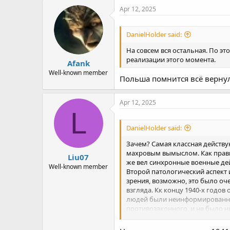
Apr 12, 2025
DanielHolder said:
На совсем вся остальная. По эт
реализации этого момента.
Afank
Well-known member
Польша помнится всё вернул
Apr 12, 2025
L
DanielHolder said:
Зачем? Самая классная действ
махровым вымыслом. Как правил
Liu07
же вел синхронные военные дей
Well-known member
Второй патологический аспект 
зрения, возможно, это было оч
взгляда. Кк концу 1940-х годов
людей были неинформированные
противозаконного, и не было 
судить события прошлого по с