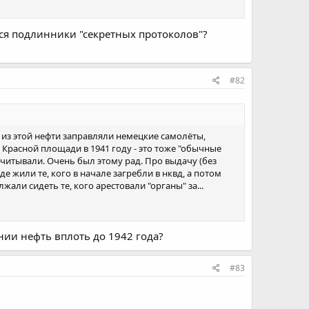
тся подлинники "секретных протоколов"?
#82
 из этой нефти заправляли немецкие самолёты,
Красной площади в 1941 году - это тоже "обычные
считывали. Очень был этому рад. Про выдачу (без
е жили те, кого в начале загребли в нквд, а потом
али сидеть те, кого арестовали "органы" за...
нии нефть вплоть до 1942 года?
#83