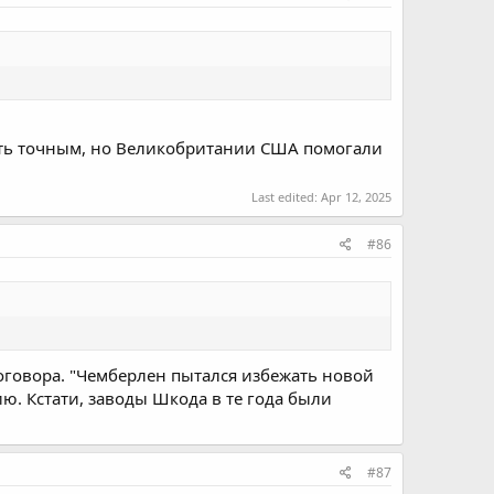
быть точным, но Великобритании США помогали
Last edited:
Apr 12, 2025
#86
договора. "Чемберлен пытался избежать новой
ю. Кстати, заводы Шкода в те года были
#87