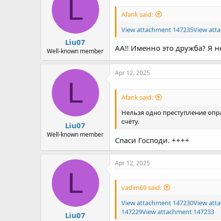
L
Afank said:
View attachment 147235
View att
Liu07
АА!! Именно это дружба? Я не
Well-known member
Apr 12, 2025
L
Afank said:
Нельзя одно преступление опра
счёту.
Liu07
Well-known member
Спаси Господи. ++++
Apr 12, 2025
L
vadim69 said:
View attachment 147230
View att
147229
View attachment 147233
Liu07