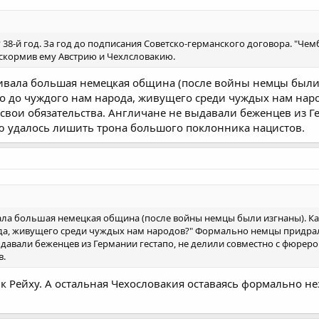
38-й год. За год до подписания Советско-германского договора. "Чем
 скормив ему Австрию и Чехлсловакию.
живала большая немецкая община (после войны немцы были 
ло до чуждого нам народа, живущего среди чуждых нам нар
свои обязательства. Англичане не выдавали беженцев из Ге
ю удалось лишить трона большого поклонника нацистов.
ала большая немецкая община (после войны немцы были изгнаны). Как
да, живущего среди чуждых нам народов?" Формально немцы придрал
ыдавали беженцев из Германии гестапо, не делили совместно с фюрер
в.
 Рейху. А остальная Чехословакия оставаясь формально н