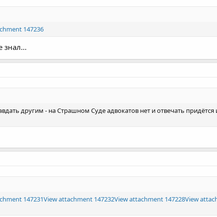
achment 147236
 знал...
вдать другим - на Страшном Суде адвокатов нет и отвечать придётся
achment 147231
View attachment 147232
View attachment 147228
View atta