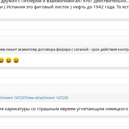
 дружил с Гитлером и взаимопомогал? Кто? Действительно..
( Испания это фиговый листок ) нефть до 1942 года. То ест
зеев лежит экземпляр договора фюрера с сатаной - срок действия контра
achment 147237
View attachment 147239
кие карикатуры со страшным евреем угнетающим немецкого