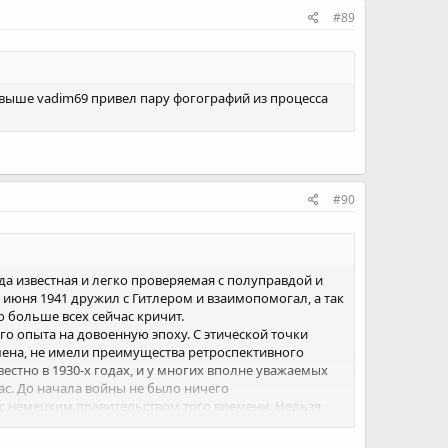
#89
выше vadim69 привел пару фогографий из процесса
#90
 известная и легко проверяемая с полуправдой и
июня 1941 дружил с Гитлером и взаимопомогал, а так
 больше всех сейчас кричит.
о опыта на довоенную эпоху. С этической точки
мена, не имели преимущества ретроспективного
вестно в 1930-х годах, и у многих вполне уважаемых
с. До начала войны не было ничего
с немецким правительством того времени. Нельзя