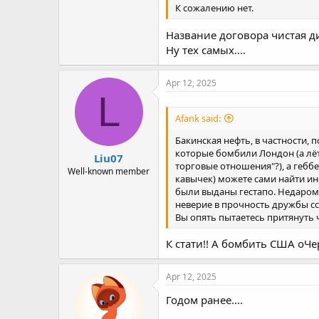
К сожалению нет.
Название договора чистая д
Ну тех самых....
Apr 12, 2025
L
Afank said:
Бакинская нефть, в частности,
которые бомбили Лондон (а лёт
Liu07
торговые отношения"?), а гебб
Well-known member
кавычек) можете сами найти инф
были выданы гестапо. Недаром в
неверие в прочность дружбы сс
Вы опять пытаетесь притянуть 
К стати!! А бомбить США оЧ
Apr 12, 2025
Годом ранее....