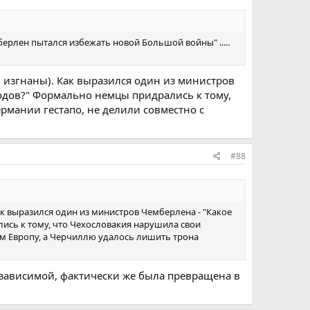
берлен пытался избежать новой Большой войны" .....
изгнаны). Как выразился один из министров
одов?" Формально немцы придрались к тому,
рмании гестапо, не делили совместно с
#88
 выразился один из министров Чемберлена - "Какое
ись к тому, что Чехословакия нарушила свои
ом Европу, а Черчиллю удалось лишить трона
езависимой, фактически же была превращена в