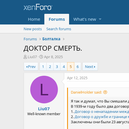
Home
Forums
What's new
New posts
Search forums
Forums
Болталка
ДОКТОР СМЕРТЬ.
T
S
Liu07
Apr 8, 2025
h
t
Prev
1
2
3
4
5
6
Next
r
a
e
r
a
t
Apr 12, 2025
d
d
L
s
a
DanielHolder said:
t
t
a
e
Я так и думал, что Вы смешали 
r
В 1939-м году было два договор
Liu07
t
1.
Договор о ненападении межд
e
Well-known member
2.
Договор о дружбе и границе
r
Заключены они были 23 августа 