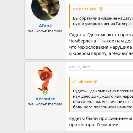
Veronise said:
Вы обратили внимание на дату? 
путем умиротворения Гитлера,
Afank
Well-known member
Судеты. Где компактно про
Чемберлена - "Какое нам де
что Чехословакия нарушила 
фюрером Европу, а Черчилл
Apr 12, 2025
Afank said:
Судеты. Где компактно прожив
нам дело до чуждого нам наро
Veronise
обязательства. Англичане не в
Well-known member
большого поклонника нацисто
Судеты были присоединены к
протекторат Германии