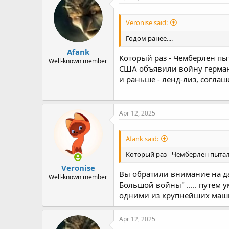
Veronise said:
Годом ранее....
Afank
Который раз - Чемберлен пы
Well-known member
США объявили войну германи
и раньше - ленд-лиз, соглаш
Apr 12, 2025
Afank said:
Который раз - Чемберлен пытал
Veronise
Вы обратили внимание на да
Well-known member
Большой войны" ..... путем
одними из крупнейших маши
Apr 12, 2025