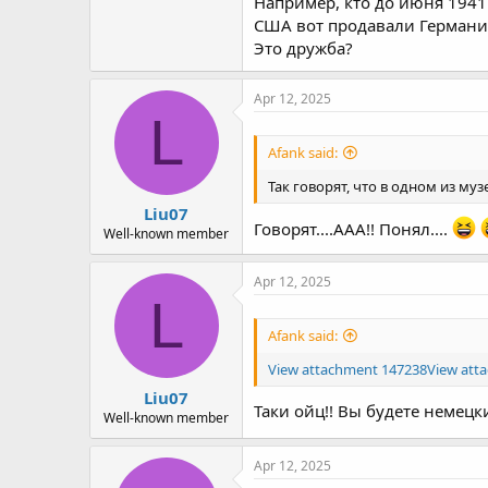
Например, кто до июня 1941
США вот продавали Германии 
Это дружба?
Apr 12, 2025
L
Afank said:
Так говорят, что в одном из му
Liu07
Говорят....ААА!! Понял....
Well-known member
Apr 12, 2025
L
Afank said:
View attachment 147238
View att
Liu07
Таки ойц!! Вы будете немец
Well-known member
Apr 12, 2025