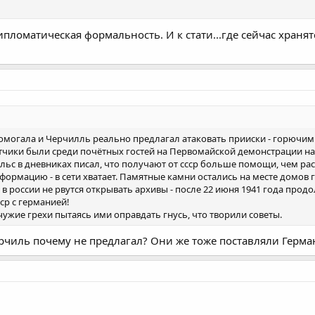
ипломатическая формальность. И к стати...где сейчас храня
 помогала и Черчилль реально предлагал атаковать прииски - горючим
чики были среди почётных гостей на Первомайской демонстрации на 
ельс в дневниках писал, что получают от ссср больше помощи, чем ра
ормацию - в сети хватает. Памятные камни остались на месте домов гд
 россии не рвутся открывать архивы - после 22 июня 1941 года продолж
ср с германией!
чужие грехи пытаясь ими оправдать гнусь, что творили советы.
ерчиль почему не предлагал? Они же тоже поставляли Герма