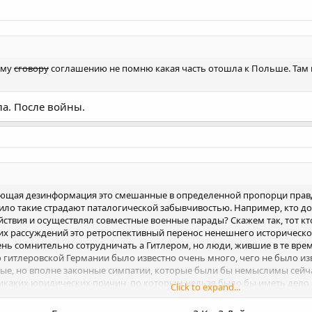
ому
сговору
соглашению не помню какая часть отошла к Польше. Там 
а. После войны.
ующая дезинформация это смешанные в определенной пропорци правда
о такие страдают паталогической забывчивостью. Например, кто до 
ствия и осуществлял совместные военные парады? Скажем так, тот кто
их рассуждений это ретроспективный перенос ненешнего историческог
ень сомнительно сотрудничать а Гитлером, но люди, жившие в те вре
 о гитлеровской Германии было известно очень много, чего не было из
, но вполне законные симпатии, которые были бы немыслимы сейча
никаких юридических причин, по которым нельзя было бы иметь дело 
Click to expand...
тандартам настоящего.