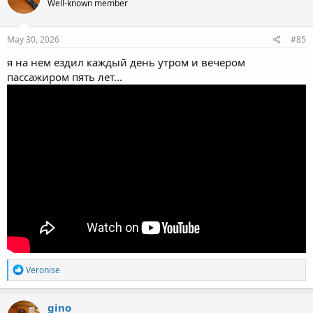
Well-known member
May 30, 2026
#85
я на нем ездил каждый день утром и вечером
пассажиром пять лет...
R
Veronise
e
a
c
gino