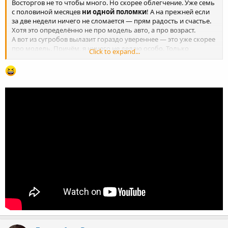
Восторгов не то чтобы много. Но скорее облегчение. Уже семь
с половиной месяцев
ни одной поломки
! А на прежней если
за две недели ничего не сломается — прям радость и счастье.
Хотя это определённо не про модель авто, а про возраст.
А вот из сугробов вылазит гораздо увереннее — это уже скорее
про модель. Причём, я ничего не делаю особо. Только
Click to expand...
выставляю режим "снег" и жму педаль. А она уже сама решает,
как колёсами крутить правильно, чтобы выбраться. Это
нравится.