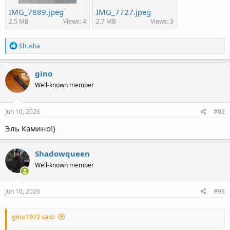
IMG_7889.jpeg
IMG_7727.jpeg
2.5 MB
Views: 4
2.7 MB
Views: 3
R
Shusha
e
a
c
gino
t
Well-known member
i
o
n
s
Jun 10, 2026
#92
:
Эль Камино!)
Shadowqueen
Well-known member
Jun 10, 2026
#93
gino1972 said: