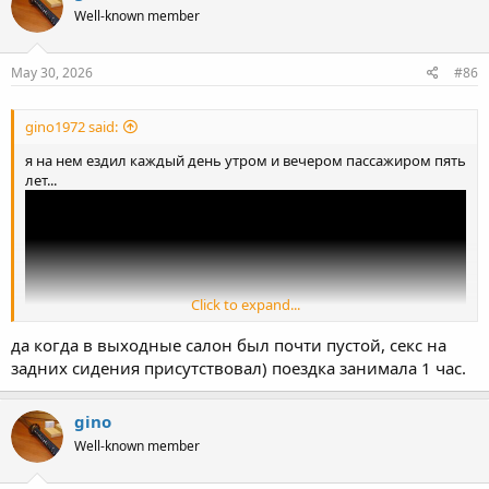
t
Well-known member
i
o
n
s
May 30, 2026
#86
:
gino1972 said:
я на нем ездил каждый день утром и вечером пассажиром пять
лет...
Click to expand...
да когда в выходные салон был почти пустой, секс на
задних сидения присутствовал) поездка занимала 1 час.
gino
Well-known member