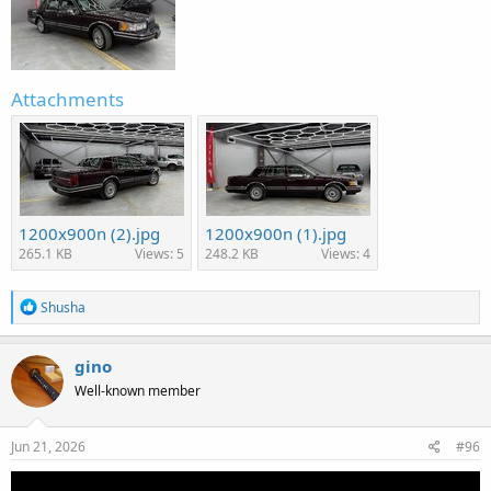
Attachments
1200x900n (2).jpg
1200x900n (1).jpg
265.1 KB
Views: 5
248.2 KB
Views: 4
R
Shusha
e
a
c
gino
t
Well-known member
i
o
n
s
Jun 21, 2026
#96
: