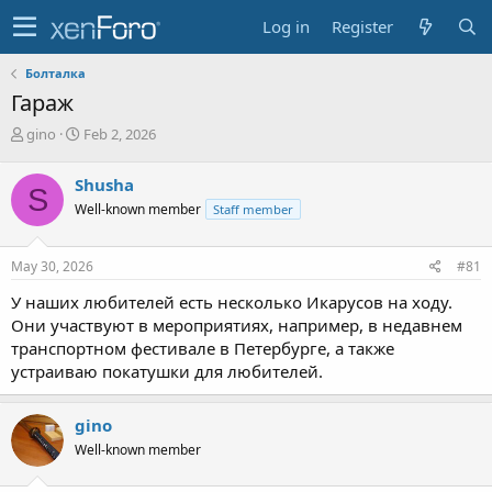
Log in
Register
Болталка
Гараж
T
S
gino
Feb 2, 2026
h
t
r
a
Shusha
S
e
r
Well-known member
Staff member
a
t
d
d
s
a
May 30, 2026
#81
t
t
a
e
У наших любителей есть несколько Икарусов на ходу.
r
Они участвуют в мероприятиях, например, в недавнем
t
транспортном фестивале в Петербурге, а также
e
устраиваю покатушки для любителей.
r
gino
Well-known member