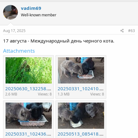
vadim69
Well-known member
Aug 17, 2025
#63
17 августа - Международный день черного кота.
Attachments
20250630_132258.jpg
20250331_102410.jpg
2.6 MB
Views: 8
1.3 MB
Views: 8
20250331_102436.jpg
20250513_085418.jpg