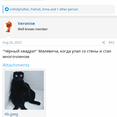
R
UnholyFather
,
Patriot
,
Anna
and 1 other person
e
a
c
Veronise
t
Well-known member
i
o
n
s
Aug 24, 2025
#65
:
"Чёрный квадрат" Малевича, когда упал со стены и стал
многочленом
Attachments
4b.jpeg