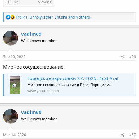
81.5 KB
Views: 8
R
Frol 41
,
UnholyFather
,
Shusha
and 4 others
e
a
c
vadim69
t
Well-known member
i
o
n
s
Sep 20, 2025
#66
:
Мирное сосуществование
Городские зарисовки 27. 2025. #cat #rat
Мирное сосуществование в Риге. Пурвциемс.
www.youtube.com
vadim69
Well-known member
Mar 14, 2026
#67