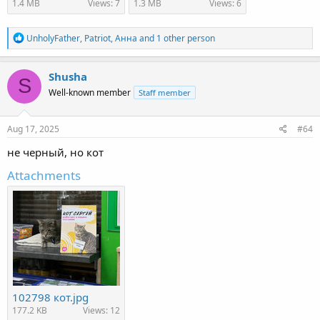
1.4 MB
Views: 7
1.3 MB
Views: 6
R
UnholyFather
,
Patriot
,
Анна
and 1 other person
e
a
c
Shusha
S
t
Well-known member
Staff member
i
o
n
s
Aug 17, 2025
#64
:
не черный, но кот
Attachments
102798 кот.jpg
177.2 KB
Views: 12