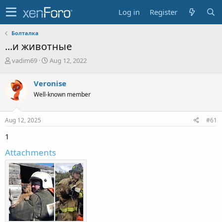
Log in
Register
Болталка
...и животные
T
S
vadim69
Aug 12, 2022
h
t
r
a
Veronise
e
r
Well-known member
a
t
d
d
s
a
Aug 12, 2025
#61
t
t
a
e
1
r
t
Attachments
e
r