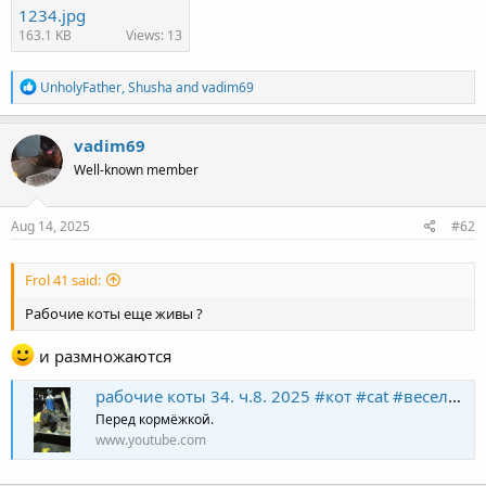
1234.jpg
163.1 KB
Views: 13
R
UnholyFather
,
Shusha
and
vadim69
e
a
c
vadim69
t
Well-known member
i
o
n
s
Aug 14, 2025
#62
:
Frol 41 said:
Рабочие коты еще живы ?
и размножаются
рабочие коты 34. ч.8. 2025 #кот #cat #веселыекоты #citten
Перед кормёжкой.
www.youtube.com