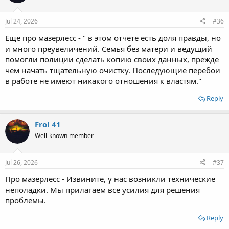
o
n
s
Jul 24, 2026
#36
:
Еще про мазерлесс - " в этом отчете есть доля правды, но
и много преувеличений. Семья без матери и ведущий
помогли полиции сделать копию своих данных, прежде
чем начать тщательную очистку. Последующие перебои
в работе не имеют никакого отношения к властям."
Reply
Frol 41
Well-known member
Jul 26, 2026
#37
Про мазерлесс - Извините, у нас возникли технические
неполадки. Мы прилагаем все усилия для решения
проблемы.
Reply