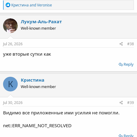
R
Кристина
and
Veronise
e
a
c
Лукум-Аль-Рахат
t
Well-known member
i
o
n
s
Jul 26, 2026
#38
:
уже вторые сутки как
Reply
Кристина
К
Well-known member
Jul 30, 2026
#39
Видимо все приложенные ими усилия не помогли.
net::ERR_NAME_NOT_RESOLVED
Reply