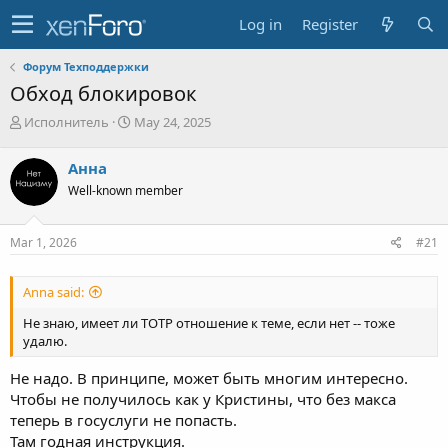
Log in
Register
Форум Техподдержки
Обход блокировок
T
S
Исполнитель
May 24, 2025
h
t
r
a
Анна
e
r
Well-known member
a
t
d
d
s
a
Mar 1, 2026
#21
t
t
a
e
r
Anna said:
t
e
Не знаю, имеет ли ТОТР отношение к теме, если нет -- тоже
r
удалю.
Не надо. В принципе, может быть многим интересно.
Чтобы не получилось как у Кристины, что без макса
теперь в госуслуги не попасть.
Там годная инструкция.