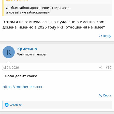
Он был заблокирован еще 2 года назад.
и новый уже заблокирован.
В этом я не сомневалась. Но к удалению именно .com
домена, именно в 2026 году РКН отношения не имеет.
Reply
Кристина
К
Well-known member
Jul 21, 2026
#32
Снова давит сачка.
https://motherless.xxx
Reply
R
Veronise
e
a