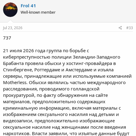
c
Frol 41
t
Well-known member
i
o
n
s
Jul 23, 2026
#33
:
737
21 июля 2026 года группа по борьбе с
киберпреступностью полиции Зеландии-Западного
Брабанта провела обыски у хостинг-провайдера в
Стинбергене, Роттердаме и Амстердаме и изъяла
серверы, принадлежащие или используемые компанией
Motherless. Обыски являлись частью международного
расследования, проводимого голландской
прокуратурой, по факту обнаружения на сайте
материалов, предположительно содержащих
криминальную информацию, включая материалы с
изображением сексуального насилия над детьми и
видеозаписи, предположительно изображающие
сексуальное насилие над женщинами после введения
наркотиков. Власти заявили, что изъятые данные будут