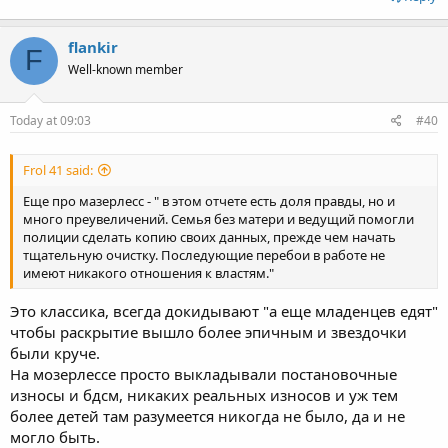
flankir
F
Well-known member
Today at 09:03
#40
Frol 41 said:
Еще про мазерлесс - " в этом отчете есть доля правды, но и
много преувеличений. Семья без матери и ведущий помогли
полиции сделать копию своих данных, прежде чем начать
тщательную очистку. Последующие перебои в работе не
имеют никакого отношения к властям."
Это классика, всегда докидывают "а еще младенцев едят"
чтобы раскрытие вышло более эпичным и звездочки
были круче.
На мозерлессе просто выкладывали постановочные
износы и бдсм, никаких реальных износов и уж тем
более детей там разумеется никогда не было, да и не
могло быть.