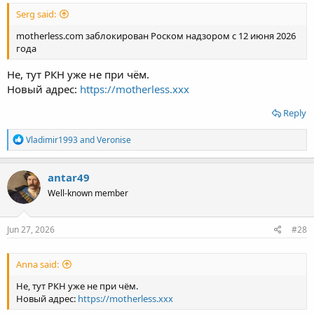
Serg said:
motherless.com заблокирован Роском надзором с 12 июня 2026
года
Не, тут РКН уже не при чём.
Новый адрес:
https://motherless.xxx
Reply
R
Vladimir1993
and
Veronise
e
a
c
antar49
t
Well-known member
i
o
n
s
Jun 27, 2026
#28
:
Anna said:
Не, тут РКН уже не при чём.
Новый адрес:
https://motherless.xxx