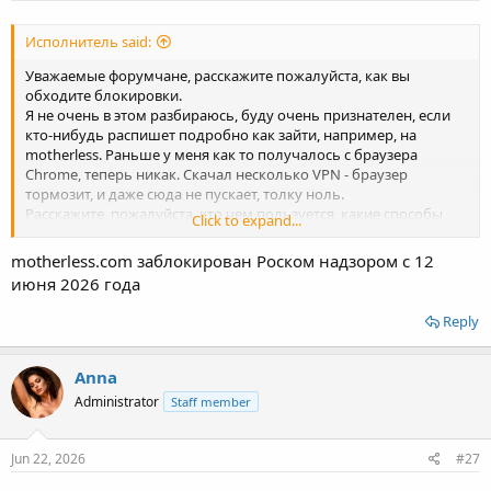
Исполнитель said:
Уважаемые форумчане, расскажите пожалуйста, как вы
обходите блокировки.
Я не очень в этом разбираюсь, буду очень признателен, если
кто-нибудь распишет подробно как зайти, например, на
motherless. Раньше у меня как то получалось с браузера
Chrome, теперь никак. Скачал несколько VPN - браузер
тормозит, и даже сюда не пускает, толку ноль.
Расскажите, пожалуйста, кто чем пользуется, какие способы
Click to expand...
реально рабочие.
motherless.com заблокирован Роском надзором с 12
июня 2026 года
Reply
Anna
Administrator
Staff member
Jun 22, 2026
#27