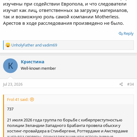
изучены при содействии Европола, и что следователи
изучат как лиц, ответственных за загрузку материалов,
так и возможную роль самой компании Motherless.
Арестов в ходе расследования произведено не было.
Reply
R
UnholyFather
and
vadim69
e
a
c
Кристина
К
t
Well-known member
i
o
n
s
Jul 23, 2026
#34
:
Frol 41 said:
737
21 июля 2026 года группа по борьбе с киберпреступностью
полиции Зеландии-Западного Брабанта провела обыски у
хостинг-провайдера в Стинбергене, Роттердаме и Амстердаме
и изъяла серверы, принадлежащие или используемые