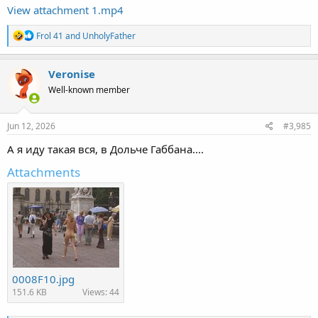
View attachment 1.mp4
R
Frol 41
and
UnholyFather
e
a
c
Veronise
t
Well-known member
i
o
n
s
Jun 12, 2026
#3,985
:
А я иду такая вся, в Дольче Габбана....
Attachments
0008F10.jpg
151.6 KB
Views: 44