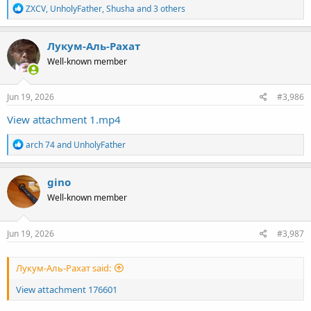
R
ZXCV
,
UnholyFather
,
Shusha
and 3 others
e
a
c
Лукум-Аль-Рахат
t
Well-known member
i
o
n
s
Jun 19, 2026
#3,986
:
View attachment 1.mp4
R
arch 74
and
UnholyFather
e
a
c
gino
t
Well-known member
i
o
n
s
Jun 19, 2026
#3,987
:
Лукум-Аль-Рахат said:
View attachment 176601