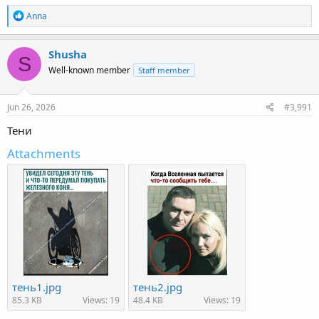
R
Anna
e
a
c
Shusha
S
t
Well-known member
Staff member
i
o
n
s
Jun 26, 2026
#3,991
:
Тени
Attachments
тень1.jpg
тень2.jpg
85.3 KB
Views: 19
48.4 KB
Views: 19