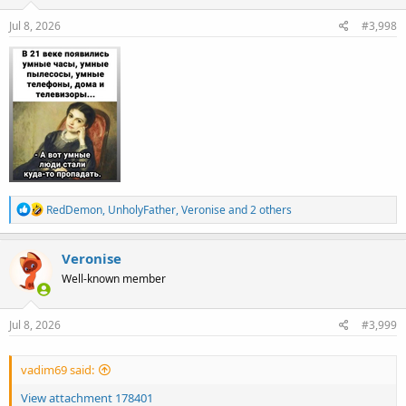
Jul 8, 2026
#3,998
R
RedDemon
,
UnholyFather
,
Veronise
and 2 others
e
a
c
Veronise
t
Well-known member
i
o
n
s
Jul 8, 2026
#3,999
:
vadim69 said:
View attachment 178401