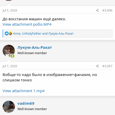
o
n
s
Jul 5, 2026
#3,996
:
До восстания машин ещё далеко.
View attachment робо.MP4
R
Anna
,
UnholyFather
and
Лукум-Аль-Рахат
e
a
c
Лукум-Аль-Рахат
t
Well-known member
i
o
n
s
Jul 7, 2026
#3,997
:
Вобще-то надо было в изображение+фаназия, но
слишком тонко
View attachment 1.mp4
vadim69
Well-known member