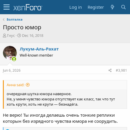
Log in
Register
Болталка
Просто юмор
T
S
Гнус
Dec 16, 2018
h
t
r
a
Лукум-Аль-Рахат
e
r
Well-known member
a
t
d
d
s
a
Jun 6, 2026
#3,981
t
t
a
e
r
Анна said:
t
e
очередная шутка юмора наверное.
r
Не, у меня чувство юмора отсутствует как класс, так что тут
хоть крути, хоть не крути — безнадёга.
Не верю! Ты иногда делаешь очень тонкие реплики
которын без изрядного чувства юмора не соорудить.