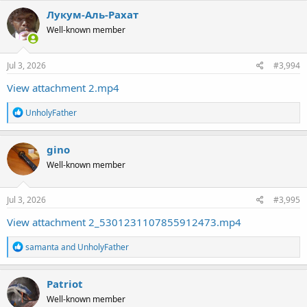
Лукум-Аль-Рахат
Well-known member
Jul 3, 2026
#3,994
View attachment 2.mp4
R
UnholyFather
e
a
c
gino
t
Well-known member
i
o
n
s
Jul 3, 2026
#3,995
:
View attachment 2_5301231107855912473.mp4
R
samanta
and
UnholyFather
e
a
c
Patriot
t
Well-known member
i