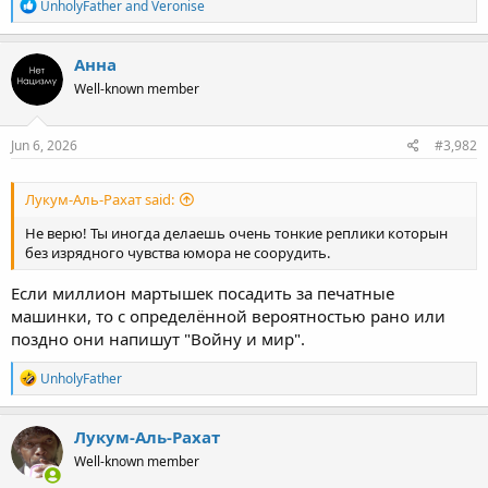
R
UnholyFather
and
Veronise
e
a
c
Анна
t
Well-known member
i
o
n
s
Jun 6, 2026
#3,982
:
Лукум-Аль-Рахат said:
Не верю! Ты иногда делаешь очень тонкие реплики которын
без изрядного чувства юмора не соорудить.
Если миллион мартышек посадить за печатные
машинки, то с определённой вероятностью рано или
поздно они напишут "Войну и мир".
R
UnholyFather
e
a
c
Лукум-Аль-Рахат
t
Well-known member
i
o