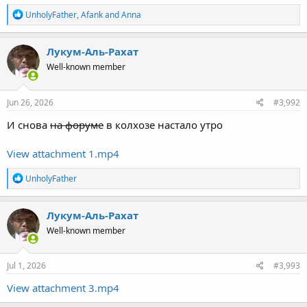
R
UnholyFather
,
Afank
and
Anna
e
a
c
Лукум-Аль-Рахат
t
Well-known member
i
o
n
s
Jun 26, 2026
#3,992
:
И снова
на форуме
в колхозе настало утро
View attachment 1.mp4
R
UnholyFather
e
a
c
Лукум-Аль-Рахат
t
Well-known member
i
o
n
s
Jul 1, 2026
#3,993
:
View attachment 3.mp4