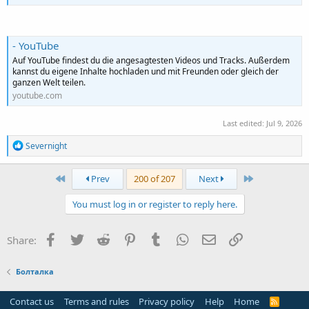
- YouTube
Auf YouTube findest du die angesagtesten Videos und Tracks. Außerdem
kannst du eigene Inhalte hochladen und mit Freunden oder gleich der
ganzen Welt teilen.
youtube.com
Last edited:
Jul 9, 2026
R
Severnight
e
a
c
First
Last
Prev
200 of 207
Next
t
i
You must log in or register to reply here.
o
n
s
Facebook
Twitter
Reddit
Pinterest
Tumblr
WhatsApp
Email
Link
Share:
:
Болталка
Contact us
Terms and rules
Privacy policy
Help
Home
R