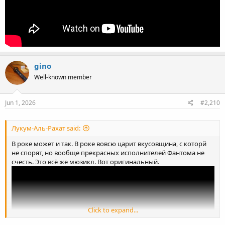
gino
Well-known member
Jun 1, 2026
#2,210
Лукум-Аль-Рахат said:
В роке может и так. В роке вовсю царит вкусовщина, с которй
не спорят, но вообще прекрасных исполнителей Фантома не
счесть. Это всё же мюзикл. Вот оригинальный.
Click to expand...