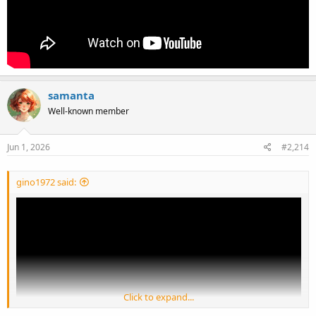
samanta
Well-known member
Jun 1, 2026
#2,214
gino1972 said:
Click to expand...