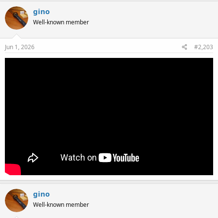
gino
Well-known member
Jun 1, 2026
#2,203
gino
Well-known member