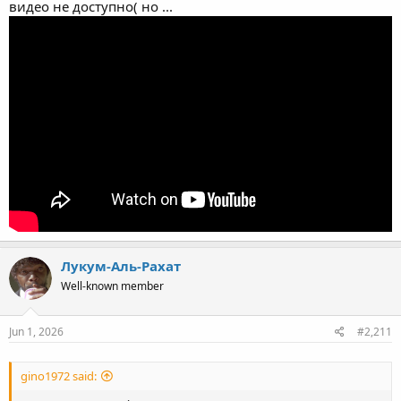
видео не доступно( но ...
Лукум-Аль-Рахат
Well-known member
Jun 1, 2026
#2,211
gino1972 said: