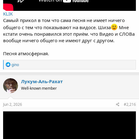
KLIK
Самый прикол в том что сама песня не имеет ничего
общего с тем что показывают на видосе. Шиза
Мне
кстати очень понравился этот приём. что Видео и СЛОВа
вообще ничего общего не имеют друг с другом.
Песня атмосферная.
R
gino
e
a
c
Лукум-Аль-Рахат
t
Well-known member
i
o
n
s
Jun 2, 2026
#2,216
: