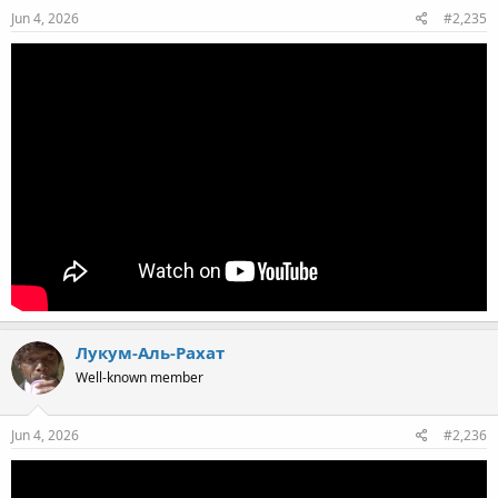
Jun 4, 2026
#2,235
Лукум-Аль-Рахат
Well-known member
Jun 4, 2026
#2,236