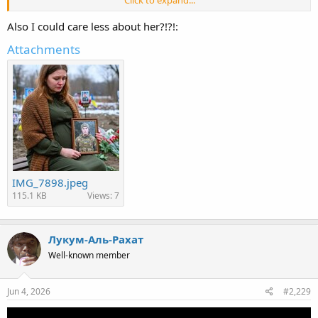
Also I could care less about her?!?!:
Attachments
IMG_7898.jpeg
115.1 KB
Views: 7
Лукум-Аль-Рахат
Well-known member
Jun 4, 2026
#2,229