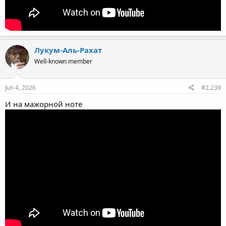
Лукум-Аль-Рахат
Well-known member
Jun 4, 2026
#2,239
И на мажорной ноте