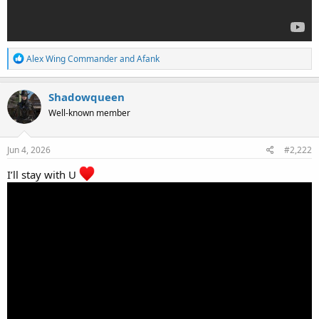
R
Alex Wing Commander
and
Afank
e
a
c
Shadowqueen
t
Well-known member
i
o
n
s
Jun 4, 2026
#2,222
:
I’ll stay with U