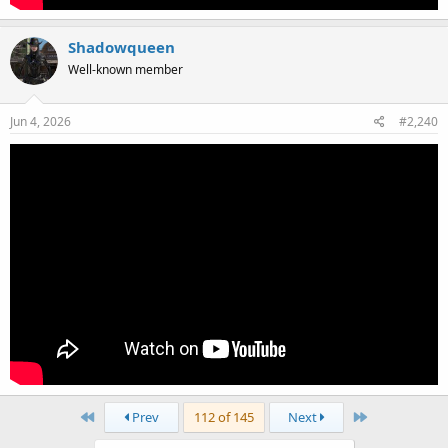
Shadowqueen
Well-known member
Jun 4, 2026
#2,240
First
Last
Prev
112 of 145
Next