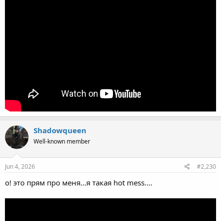
Shadowqueen
Well-known member
Jun 4, 2026
#2,230
о! это прям про меня...я такая hot mess....